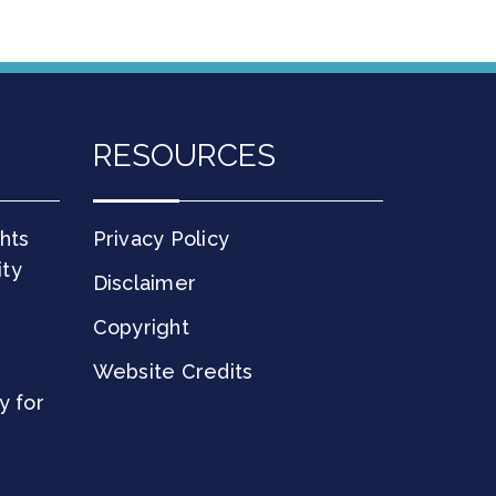
RESOURCES
hts
Privacy Policy
ity
Disclaimer
Copyright
Website Credits
y for