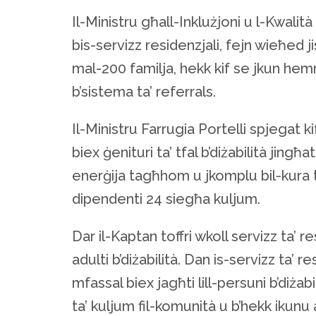
Il-Ministru għall-Inklużjoni u l-Kwalità 
bis-servizz residenzjali, fejn wieħed j
mal-200 familja, hekk kif se jkun hemm
b’sistema ta’ referrals.
Il-Ministru Farrugia Portelli spjegat kif
biex ġenituri ta’ tfal b’diżabilità jin
enerġija tagħhom u jkomplu bil-kura t
dipendenti 24 siegħa kuljum.
Dar il-Kaptan toffri wkoll servizz ta’ 
adulti b’diżabilità. Dan is-servizz ta’ r
mfassal biex jagħti lill-persuni b’diżab
ta’ kuljum fil-komunità u b’hekk ikunu