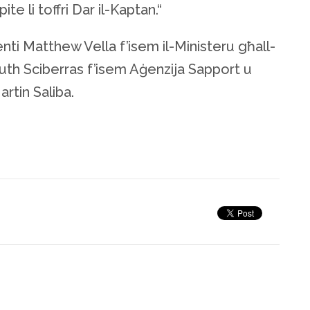
ite li toffri Dar il-Kaptan.“
nti Matthew Vella f’isem il-Ministeru għall-
 Ruth Sciberras f’isem Aġenzija Sapport u
rtin Saliba.