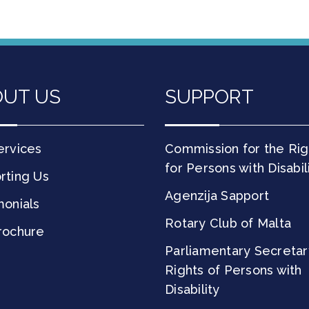
UT US
SUPPORT
ervices
Commission for the Rig
for Persons with Disabil
rting Us
Agenzija Sapport
monials
Rotary Club of Malta
rochure
Parliamentary Secretar
Rights of Persons with
Disability