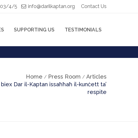
103/4/5
info@darilkaptan.org
Contact Us
ES
SUPPORTING US
TESTIMONIALS
Home
Press Room
Articles
 biex Dar il-Kaptan issaħħaħ il-kunċett ta’
respite