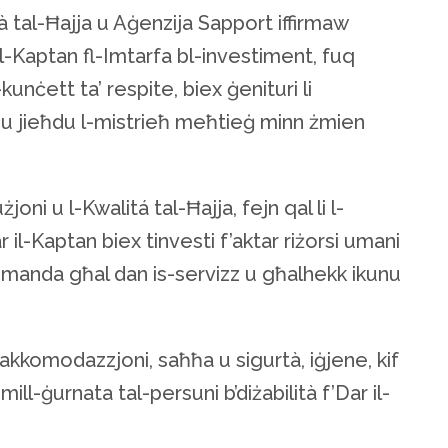
tà tal-Ħajja u Aġenzija Sapport iffirmaw
 il-Kaptan fl-Imtarfa bl-investiment, fuq
-kunċett ta’ respite, biex ġenituri li
għu jieħdu l-mistrieħ meħtieġ minn żmien
oni u l-Kwalitá tal-Ħajja, fejn qal li l-
r il-Kaptan biex tinvesti f’aktar riżorsi umani
-domanda għal dan is-servizz u għalhekk ikunu
l, akkomodazzjoni, saħħa u sigurtà, iġjene, kif
 mill-ġurnata tal-persuni b’diżabilità f’Dar il-