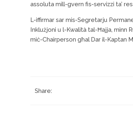
assoluta mill-gvern fis-servizzi ta’ resp
L-iffirmar sar mis-Segretarju Permane
Inklużjoni u l-Kwalità tal-Ħajja, minn
miċ-Chairperson għal Dar il-Kaptan Ma
Share: