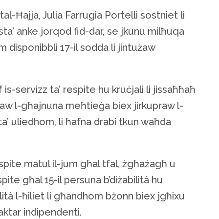
tal-Ħajja, Julia Farrugia Portelli sostniet li
ista’ anke jorqod fid-dar, se jkunu milħuqa
 disponibbli 17-il sodda li jintużaw
 is-servizz ta’ respite hu kruċjali li jissaħħaħ
għataw l-għajnuna meħtieġa biex jirkupraw l-
a’ uliedhom, li ħafna drabi tkun waħda
respite matul il-jum għal tfal, żgħażagħ u
espite għal 15-il persuna b’diżabilità hu
ilità l-ħiliet li għandhom bżonn biex jgħixu
 aktar indipendenti.