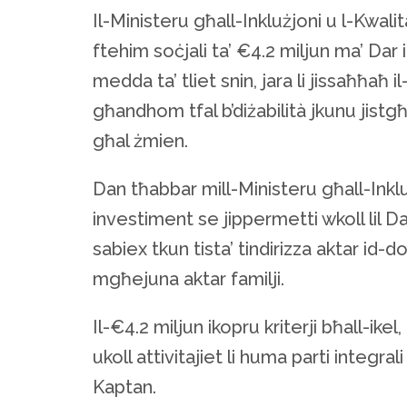
Il-Ministeru għall-Inklużjoni u l-Kwali
ftehim soċjali ta’ €4.2 miljun ma’ Dar
medda ta’ tliet snin, jara li jissaħħaħ il
għandhom tfal b’diżabilità jkunu jist
għal żmien.
Dan tħabbar mill-Ministeru għall-Inklużj
investiment se jippermetti wkoll lil Da
sabiex tkun tista’ tindirizza aktar id
mgħejuna aktar familji.
Il-€4.2 miljun ikopru kriterji bħall-ike
ukoll attivitajiet li huma parti integrali
Kaptan.