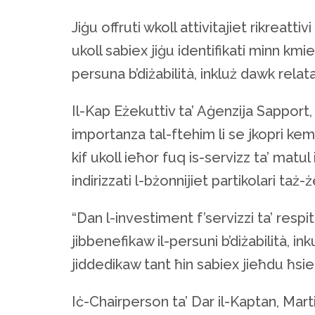
Jiġu offruti wkoll attivitajiet rikreatti
ukoll sabiex jiġu identifikati minn kmien
persuna b’diżabilità, inkluż dawk rela
Il-Kap Eżekuttiv ta’ Aġenzija Sapport
importanza tal-ftehim li se jkopri kemm
kif ukoll ieħor fuq is-servizz ta’ matul
indirizzati l-bżonnijiet partikolari taż-
“Dan l-investiment f’servizzi ta’ respi
jibbenefikaw il-persuni b’diżabilità, in
jiddedikaw tant ħin sabiex jieħdu ħsieb 
Iċ-Chairperson ta’ Dar il-Kaptan, Mart