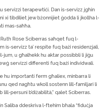
vi u servizzi terapewtiċi. Dan is-servizz jgħin
i xi tibdiliet jew bżonnijiet ġodda li jkollha l-
tati mas-saħħa.
, Ruth Rose Sciberras saħqet fuq l-
 is-servizz ta’ respite fuq bażi residenzjali,
 il-jum, u għalhekk hu aktar possibbli li jiġu
żewġ servizzi differenti fuq bażi individwali.
te hu importanti ferm għaliex, minbarra li
kunu qed nagħtu wkoll sostenn lill-familjari li
lill-persuni b’diżabilità,” qalet Sciberras.
in Saliba ddeskriva l-ftehim bħala “fiduċja