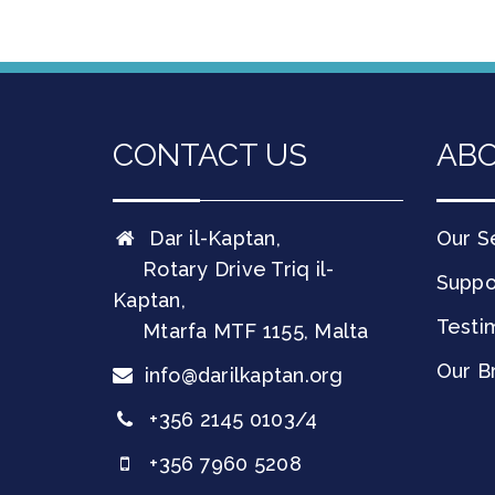
CONTACT US
ABO
Dar il-Kaptan,
Our S
Rotary Drive Triq il-
Suppo
Kaptan,
Testi
Mtarfa
MTF 1155
,
Malta
Our B
info@darilkaptan.org
+356 2145 0103/4
+356 7960 5208