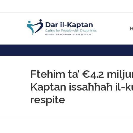
Ftehim ta’ €4.2 miljun
Kaptan issaħħaħ il-k
respite